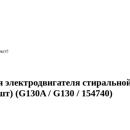
кст!
ля электродвигателя стиральн
т) (G130A / G130 / 154740)