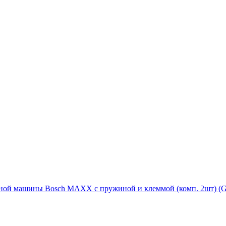
ьной машины Bosch MAXX с пружиной и клеммой (комп. 2шт) (G1