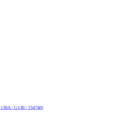
30A / G130 / 154740)