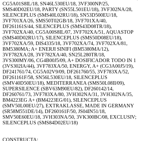
CG5A01S8IL/18, SN46L530EU/18, 3VF300NP/25,
SMS40D02EU/18, PARTY (SN55L501EU/18), 3VF302NA/28,
SILENCEPLUS (SMS40L02RU/18), SN53D500EU/18,
3VF701XA/26, SMS50T02GB/18, 3VF701XA/40,
DF261161S/44, SILENCEPLUS (SMS43D08TR/18),
3VF702XA/40, CG5A00S8IL/07, 3VF702XA/51, AQUASTOP
(SMS40D02RU/17), SILENCEPLUS (SMS50D08EU/18),
3VF702XA/59, DIS4335/18, 3VF702XA/74, 3VF702XA/81,
BM5380MA; A+ ENERJI SINIFI (BM5380MA/12),
3VF782XA/28, 3VF782XA/40, SN25L280TR/18,
3VS300MY/06, CG4B00J5/09, A+ DOSIFICADOR TODO IN 1
(3VS302IA/44), 3VF783XA/50, ENERGY, A+ (CG3A00J5/19),
DF241761/74, CG5A02V9/09, DF261760/55, 3VF783XA/52,
DF261161F/58, SN56L530EU/18, SILENCEPLUS
(SMV40D50EU/18), MEDITERRANEA (SMS50L08II/09),
SUPERSILENCE (SBV63M90EU/82), DF260142/14,
DF260761/73, 3VF783XA/80, 3VH302NA/31, 3VH302NA/35,
BM4223EG A+ (BM4223EG/01), SILENCEPLUS
(SMV50L00EU/27), EXTRAKLASSE, MADE IN GERMANY
(SR58M551DE/14), DF260161F/50, JS04IN51/18,
SMV50E60EU/18, 3VH303NA/50, 3VK300BC/08, EXCLUSIV;
SILENCEPLUS (SMS84D02EU/18)
CONSTRUCTA: