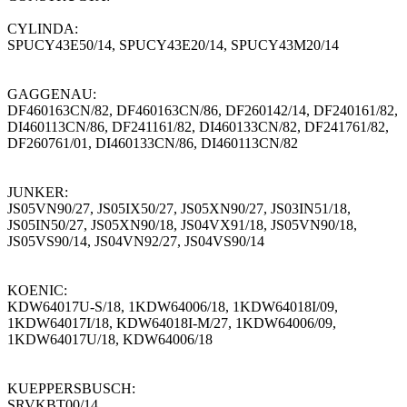
CYLINDA:
SPUCY43E50/14, SPUCY43E20/14, SPUCY43M20/14
GAGGENAU:
DF460163CN/82, DF460163CN/86, DF260142/14, DF240161/82,
DI460113CN/86, DF241161/82, DI460133CN/82, DF241761/82,
DF260761/01, DI460133CN/86, DI460113CN/82
JUNKER:
JS05VN90/27, JS05IX50/27, JS05XN90/27, JS03IN51/18,
JS05IN50/27, JS05XN90/18, JS04VX91/18, JS05VN90/18,
JS05VS90/14, JS04VN92/27, JS04VS90/14
KOENIC:
KDW64017U-S/18, 1KDW64006/18, 1KDW64018I/09,
1KDW64017I/18, KDW64018I-M/27, 1KDW64006/09,
1KDW64017U/18, KDW64006/18
KUEPPERSBUSCH:
SRVKBT00/14