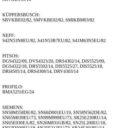
KÜPPERSBUSCH:
SBVKBE02/82, SMVKBE02/82, SMIKBM03/82
NEFF:
S42N53N8EU/82, S41N53B7EU/82, S41M63N5EU/82
PITSOS:
DGS4322/09, DVS4323/20, DRS4302/14, DIS5525/09,
DGS4322/18, DRS5502/14, DIS5525/27, DIS5525/18,
DRI4505/14, DRS4308/14, DRV4303/14
PROFILO:
BMA5251EG/24
SIEMENS:
SN58M558DE/82, SN66D001EU/19, SN58N562DE/82,
SN65M039EU/73, SN99M999EU/73, SR25E230RU/14,
SN65E030EA/82, SN26M831GB/82, SN25L200EU/18,
SN53D500EU/18, SN25E213EU/73, SR24E201RU/14,