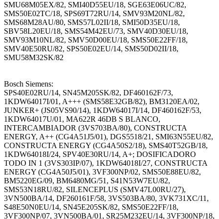
SMU68M05EX/82, SMI40D55EU/18, SGE63E06UC/82,
SMS50E02TC/18, SPS69T72RU/14, SMV93M20NL/82,
SMS68M28AU/80, SMS57L02II/18, SMI50D35EU/18,
SBV58L20EU/18, SMS54M42EU/73, SMV40D30EU/18,
SMV93M10NL/82, SMV50D00EU/18, SMS50E22FF/18,
SMV40E50RU/82, SPS50E02EU/14, SMS50D02II/18,
SMU58M32SK/82
Bosch Siemens:
SPS40E02RU/14, SN45M205SK/82, DF460162F/73,
1KDW64017I/01, A+++ (SMS58E32GB/82), BM3120EA/02,
JUNKER+ (JS05VS90/14), 1KDW64017I/14, DF460162F/53,
1KDW64017U/01, MA622R 46DB S BLANCO,
INTERCAMBIADOR (3VS703BA/80), CONSTRUCTA
ENERGY, A++ (CG4A51J5/01), DGS5518/21, SMI63N55EU/82,
CONSTRUCTA ENERGY (CG4A50S2/18), SMS40T52GB/18,
1KDW64018I/24, SPV40E30RU/14, A+; DOSIFICADORO
TODO IN 1 (3VS303IP/07), 1KDW64018I/27, CONSTRUCTA
ENERGY (CG4A50J5/01), 3VF300NP/02, SMS50E88EU/82,
BM5220EG/09, BM6480MG/51, S41N53W7EU/82,
SMS53N18RU/82, SILENCEPLUS (SMV47L00RU/27),
3VN500BA/14, DF260161F/58, 3VS503BA/80, 3VK731XC/11,
S48E50N0EU/14, SN45E205SK/82, SMS50E22FF/18,
3VF300NP/07, 3VN500BA/01, SR25M232EU/14, 3VF300NP/18,