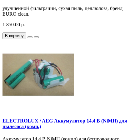
улучшенной фильтрации, сухая пыль, целлюлоза, бренд
EURO clean..
1 850.00 р.
В корзину
ELECTROLUX / AEG Аккумулятор 14,4 В (NiMH) для
пылесоса (комп.)
Аккумулятор 14,4 В NiMH (компл) для беспроводного